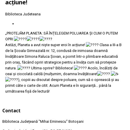
acțiune!
Biblioteca Judeteana
„PROTEJĂM PLANETA: SĂ ÎNȚELEGEM POLUAREA ȘI CUM O PUTEM
OPRI
Astăzi, Planeta a avut niște super eroi în acțiune!
Clasa a III-a B
de la Școala Gimnazială nr. 12, condusă de inimoasa doamnă
învățătoare Simona Raluca Șovan, a pornit într-o plimbare educativă
prin oraș, făcând opriri strategice pentru a învăța cum să protejeze
natura.
Ultima oprire? Biblioteca!
Acolo, încălziți de
ceai și ciocolată caldă (mulțumim, doamna învățătoare!
), copiii au discutat despre poluare, cum să o oprească și au
primit câte o carte de citit. Acum Planeta e în siguranță… până la
următoarea fișă de lectură!
Contact
Biblioteca Județeană
"Mihai Eminescu"
Botoșani