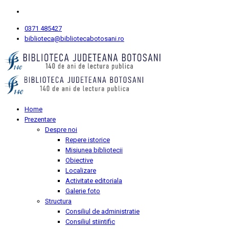
0371 485427
biblioteca@bibliotecabotosani.ro
Home
Prezentare
Despre noi
Repere istorice
Misiunea bibliotecii
Obiective
Localizare
Activitate editoriala
Galerie foto
Structura
Consiliul de administratie
Consiliul stiintific