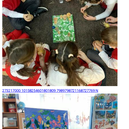
273217000 10158254601801809 7989798721168727769 N