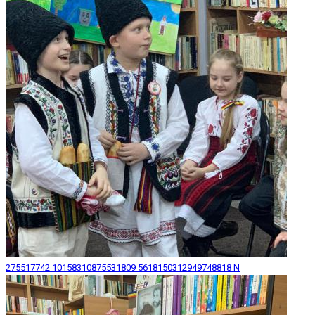
275517742 10158310875531809 5618150312949748818 N