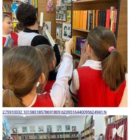
275910332 10158318578691809 6209516440095624941 N