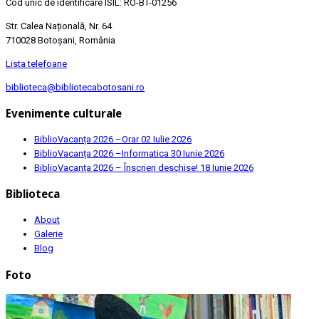
Cod unic de identificare ISIL: RO-BT-01256
Str. Calea Națională, Nr. 64
710028 Botoșani, România
Lista telefoane
biblioteca@bibliotecabotosani.ro
Evenimente culturale
BiblioVacanța 2026 –Orar
02 Iulie 2026
BiblioVacanța 2026 –Informatica
30 Iunie 2026
BiblioVacanța 2026 – Înscrieri deschise!
18 Iunie 2026
Biblioteca
About
Galerie
Blog
Foto