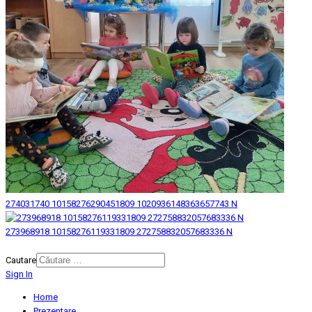
274031740 10158276290451809 1020936148363657743 N
273968918 10158276119331809 272758832057683336 N
© 2026 Biblioteca Judeteana "Mihai Eminescu" Botosani.
Cautare
Sign In
Home
Prezentare