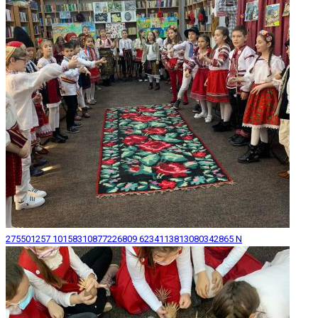
275501257 10158310877226809 6234113813080342865 N