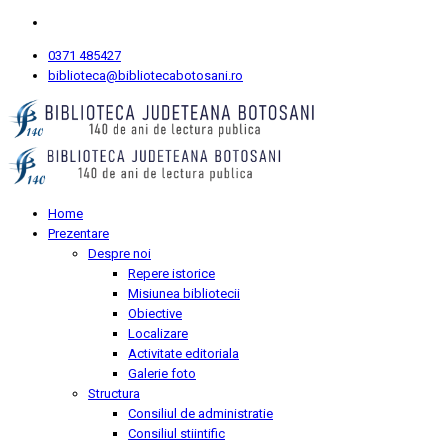
0371 485427
biblioteca@bibliotecabotosani.ro
Home
Prezentare
Despre noi
Repere istorice
Misiunea bibliotecii
Obiective
Localizare
Activitate editoriala
Galerie foto
Structura
Consiliul de administratie
Consiliul stiintific