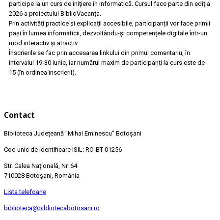
participe la un curs de inițiere în informatică. Cursul face parte din ediția
2026 a proiectului BiblioVacanța.
Prin activități practice și explicații accesibile, participanții vor face primii
pași în lumea informaticii, dezvoltându-și competențele digitale într-un
mod interactiv și atractiv.
Înscrierile se fac prin accesarea linkului din primul comentariu, în
intervalul 19-30 iunie, iar numărul maxim de participanți la curs este de
15 (în ordinea înscrierii).
Contact
Biblioteca Județeană
"Mihai Eminescu"
Botoșani
Cod unic de identificare ISIL: RO-BT-01256
Str. Calea Națională, Nr. 64
710028 Botoșani, România
Lista telefoane
biblioteca@bibliotecabotosani.ro