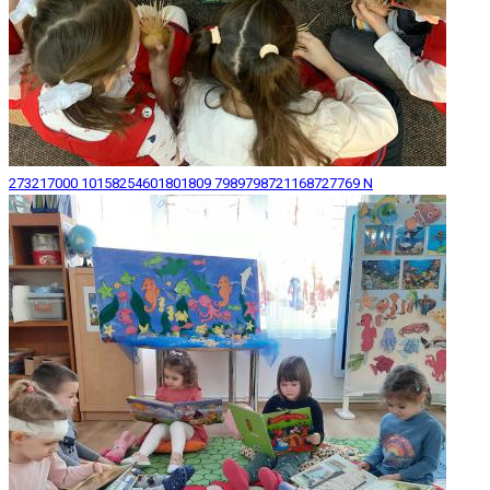
273217000 10158254601801809 7989798721168727769 N