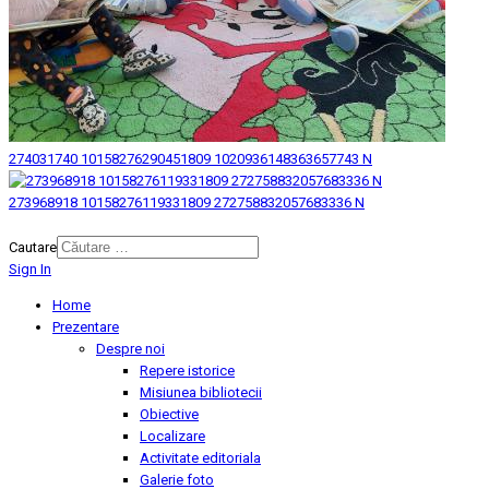
274031740 10158276290451809 1020936148363657743 N
273968918 10158276119331809 272758832057683336 N
© 2026 Biblioteca Judeteana "Mihai Eminescu" Botosani.
Cautare
Sign In
Home
Prezentare
Despre noi
Repere istorice
Misiunea bibliotecii
Obiective
Localizare
Activitate editoriala
Galerie foto