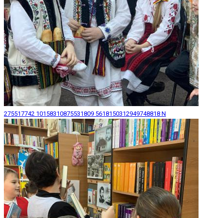
275517742 10158310875531809 5618150312949748818 N