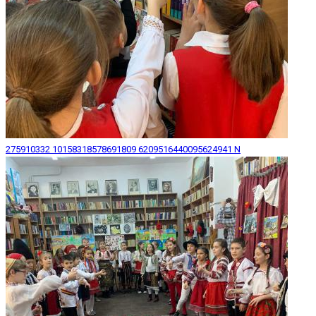
275910332 10158318578691809 6209516440095624941 N