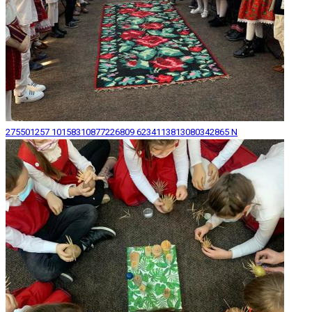
275501257 10158310877226809 6234113813080342865 N