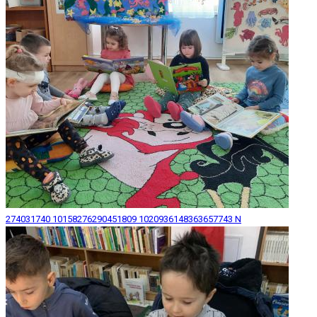
274031740 10158276290451809 1020936148363657743 N