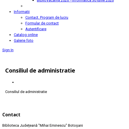
BiblioVacanța 2026 –Informatica
30 Iunie 2026
Informatii
Contact. Program de lucru
Formular de contact
Autentificare
Catalog online
Galerie foto
Sign In
Consiliul de administratie
Consiliul de administratie
Contact
Biblioteca Județeană
"Mihai Eminescu"
Botoșani