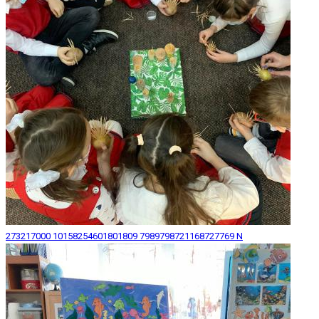
273217000 10158254601801809 7989798721168727769 N