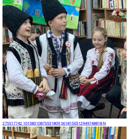
275517742 10158310875531809 5618150312949748818 N