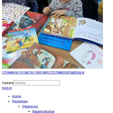
273968918 10158276119331809 272758832057683336 N
© 2026 Biblioteca Judeteana "Mihai Eminescu" Botosani.
Cautare
Sign In
Home
Prezentare
Despre noi
Repere istorice