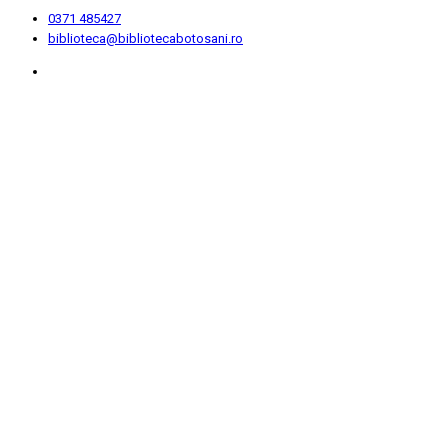
0371 485427
biblioteca@bibliotecabotosani.ro