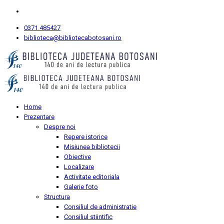
0371 485427
biblioteca@bibliotecabotosani.ro
Home
Prezentare
Despre noi
Repere istorice
Misiunea bibliotecii
Obiective
Localizare
Activitate editoriala
Galerie foto
Structura
Consiliul de administratie
Consiliul stiintific