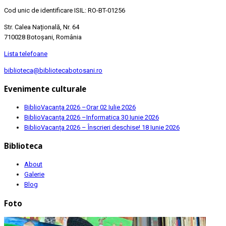
Cod unic de identificare ISIL: RO-BT-01256
Str. Calea Națională, Nr. 64
710028 Botoșani, România
Lista telefoane
biblioteca@bibliotecabotosani.ro
Evenimente culturale
BiblioVacanța 2026 –Orar
02 Iulie 2026
BiblioVacanța 2026 –Informatica
30 Iunie 2026
BiblioVacanța 2026 – Înscrieri deschise!
18 Iunie 2026
Biblioteca
About
Galerie
Blog
Foto