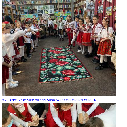
275501257 10158310877226809 6234113813080342865 N