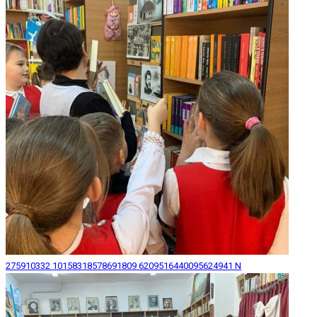
275910332 10158318578691809 6209516440095624941 N