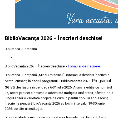
BiblioVacanța 2026 – Înscrieri deschise!
Biblioteca Judeteana
BiblioVacanța 2026 – Înscrieri deschise! -
Formular de inscriere
Biblioteca Județeană „Mihai Eminescu” Botoșani a deschis înscrierile
Programul
pentru cursanți în cadrul programului BiblioVacanța 2026.
se va
desfășura în perioada 6-31 iulie 2026. Ajuns la ediția cu numărul
16, acest proiect a devenit o adevărată tradiție a Bibliotecii, oferind de-a
lungul anilor o varietate bogată de cursuri pentru copii și adolescenți.
Înscrierile pentru BiblioVacanța 2026 au loc în intervalul 19-30 iunie
2026, pe site-ul instituției,
bibliotecabotosani.ro, prin completarea formularului disponibil aici: