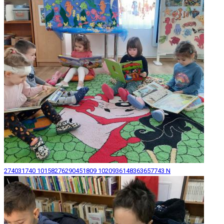
274031740 10158276290451809 1020936148363657743 N