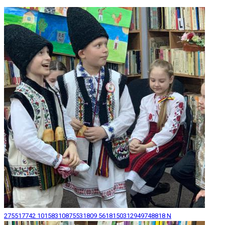
275517742 10158310875531809 5618150312949748818 N