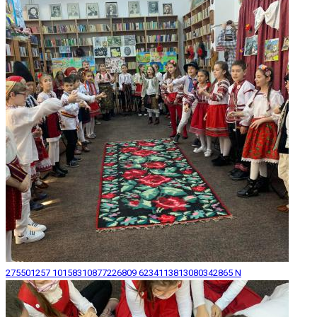
275501257 10158310877226809 6234113813080342865 N