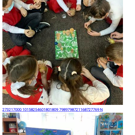
273217000 10158254601801809 7989798721168727769 N