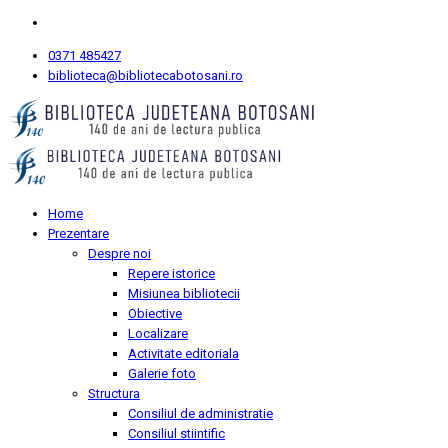
0371 485427
biblioteca@bibliotecabotosani.ro
Home
Prezentare
Despre noi
Repere istorice
Misiunea bibliotecii
Obiective
Localizare
Activitate editoriala
Galerie foto
Structura
Consiliul de administratie
Consiliul stiintific