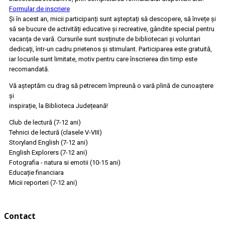
Formular de inscriere
Și în acest an, micii participanți sunt așteptați să descopere, să învețe și
să se bucure de activități educative și recreative, gândite special pentru
vacanța de vară. Cursurile sunt susținute de bibliotecari și voluntari
dedicați, într-un cadru prietenos și stimulant. Participarea este gratuită,
iar locurile sunt limitate, motiv pentru care înscrierea din timp este
recomandată.
Vă așteptăm cu drag să petrecem împreună o vară plină de cunoaștere
și
inspirație, la Biblioteca Județeană!
Club de lectură (7-12 ani)
Tehnici de lectură (clasele V-VIII)
Storyland English (7-12 ani)
English Explorers (7-12 ani)
Fotografia - natura si emotii (10-15 ani)
Educație financiara
Micii reporteri (7-12 ani)
Contact