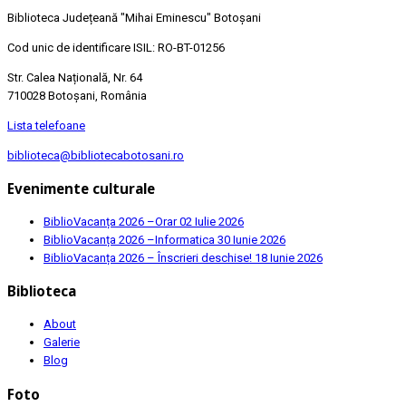
Biblioteca Județeană
"Mihai Eminescu"
Botoșani
Cod unic de identificare ISIL: RO-BT-01256
Str. Calea Națională, Nr. 64
710028 Botoșani, România
Lista telefoane
biblioteca@bibliotecabotosani.ro
Evenimente culturale
BiblioVacanța 2026 –Orar
02 Iulie 2026
BiblioVacanța 2026 –Informatica
30 Iunie 2026
BiblioVacanța 2026 – Înscrieri deschise!
18 Iunie 2026
Biblioteca
About
Galerie
Blog
Foto