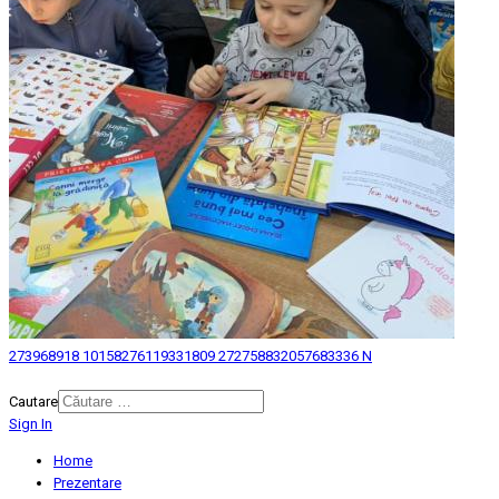
273968918 10158276119331809 272758832057683336 N
© 2026 Biblioteca Judeteana "Mihai Eminescu" Botosani.
Cautare
Sign In
Home
Prezentare