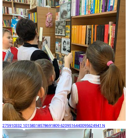
275910332 10158318578691809 6209516440095624941 N