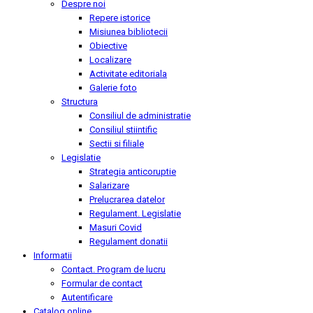
Despre noi
Repere istorice
Misiunea bibliotecii
Obiective
Localizare
Activitate editoriala
Galerie foto
Structura
Consiliul de administratie
Consiliul stiintific
Sectii si filiale
Legislatie
Strategia anticoruptie
Salarizare
Prelucrarea datelor
Regulament. Legislatie
Masuri Covid
Regulament donatii
Informatii
Contact. Program de lucru
Formular de contact
Autentificare
Catalog online