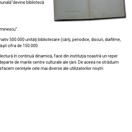
munală"devine bibliotecă
 Eminescu".
v 500.000 unităţi bibliotecare (cărţi, periodice, discuri, diafilme,
păşit cifra de 150.000.
lectură în continuă dinamică, face din instituţia noastră un reper
 departe de marile centre culturale ale ţării. De aceea ne străduim
facem cerinţele cele mai diverse ale utilizatorilor noştri.