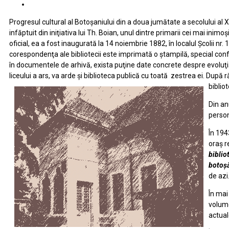
Progresul cultural al Botoşaniului din a doua jumătate a secolului al XIX
infăptuit din iniţiativa lui Th. Boian, unul dintre primarii cei mai ini
oficial, ea a fost inaugurată la 14 noiembrie 1882, în localul Şcolii n
corespondenţa ale bibliotecii este imprimată o ştampilă, special confe
în documentele de arhivă, exista puţine date concrete despre evoluţia 
liceului a ars, va arde şi biblioteca publică cu toată zestrea ei. Dup
biblio
Din an
person
În 194
oraş r
biblio
botoşă
de azi
În mai
volume
actual