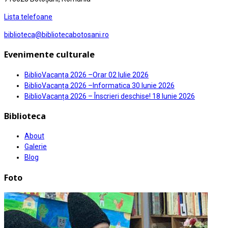
Lista telefoane
biblioteca@bibliotecabotosani.ro
Evenimente culturale
BiblioVacanța 2026 –Orar
02 Iulie 2026
BiblioVacanța 2026 –Informatica
30 Iunie 2026
BiblioVacanța 2026 – Înscrieri deschise!
18 Iunie 2026
Biblioteca
About
Galerie
Blog
Foto