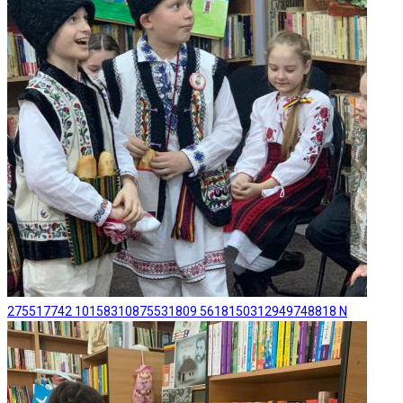
275517742 10158310875531809 5618150312949748818 N