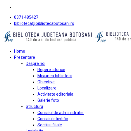
0371 485427
biblioteca@bibliotecabotosani.ro
Home
Prezentare
Despre noi
Repere istorice
Misiunea bibliotecii
Obiective
Localizare
Activitate editoriala
Galerie foto
Structura
Consiliul de administratie
Consiliul stiintific
Sectii si filiale