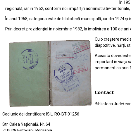
În 195
regională, iar în 1952, conform noii împărţiri administrativ-teritoriale
În anul 1968, categoria este de bibliotecă municipală, iar din 1974 şi 
Prin decret prezidenţial în noiembrie 1982, la împlinirea a 100 de ani 
Cu o creştere medie 
diapozitive, hărţi, s
Aceasta dovedeşte că
important în viaţa s
permanent ca prin fo
Contact
Biblioteca Județea
Cod unic de identificare ISIL: RO-BT-01256
Str. Calea Națională, Nr. 64
710028 Botoșani, România