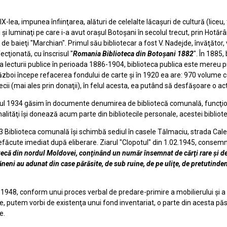
-lea, impunea înfiinţarea, alături de celelalte lăcaşuri de cultură (liceu, t
moşi şi luminaţi pe care i-a avut oraşul Botoşani în secolul trecut, prin Ho
r. 1 de baieţi "Marchian". Primul său bibliotecar a fost V. Nadejde, învăţă
cţionată, cu înscrisul "
Romania Biblioteca din Botoşani 1882
". În 1885,
lecturii publice în perioada 1886-1904, biblioteca publica este mereu pr
ă război începe refacerea fondului de carte şi în 1920 ea are: 970 volume 
tecii (mai ales prin donaţii), în felul acesta, ea putând să desfăşoare o a
ul 1934 găsim în documente denumirea de bibliotecă comunală, funcţionâ
alităţi îşi donează acum parte din bibliotecile personale, acestei bibliot
3 Biblioteca comunală îşi schimbă sediul în casele Tălmaciu, strada Calea N
efăcute imediat după eliberare. Ziarul "Clopotul" din 1.02.1945, consem
tecă din nordul Moldovei, conţinând un număr însemnat de cărţi rare şi d
neni au adunat din case părăsite, de sub ruine, de pe uliţe, de pretutindeni
.
 1948, conform unui proces verbal de predare-primire a mobilierului şi 
, putem vorbi de existenţa unui fond inventariat, o parte din acesta păst
e.