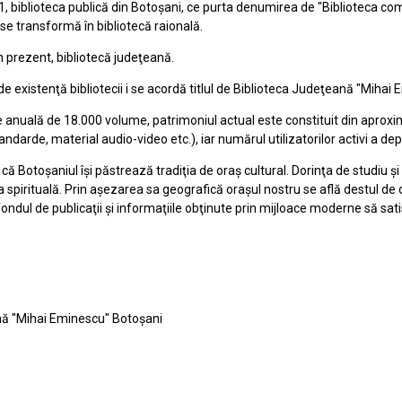
1, biblioteca publică din Botoşani, ce purta denumirea de "Biblioteca co
, se transformă în bibliotecă raională.
în prezent, bibliotecă judeţeană.
de existenţă bibliotecii i se acordă titlul de Biblioteca Judeţeană "Mihai
anuală de 18.000 volume, patrimoniul actual este constituit din aproximati
tandarde, material audio-video etc.), iar numărul utilizatorilor activi a de
 Botoşaniul îşi păstrează tradiţia de oraş cultural. Dorinţa de studiu şi 
a spirituală. Prin aşezarea sa geografică oraşul nostru se află destul de
ndul de publicaţii şi informaţiile obţinute prin mijloace moderne să satis
nă
"Mihai Eminescu"
Botoșani