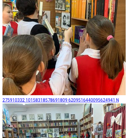
275910332 10158318578691809 6209516440095624941 N