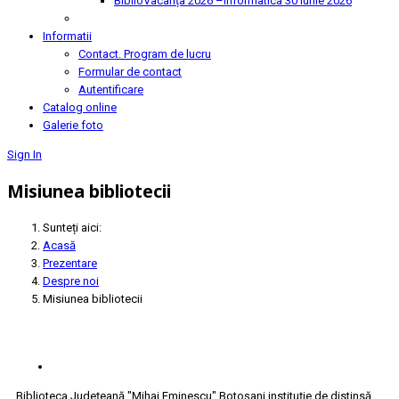
BiblioVacanța 2026 –Informatica
30 Iunie 2026
Informatii
Contact. Program de lucru
Formular de contact
Autentificare
Catalog online
Galerie foto
Sign In
Misiunea bibliotecii
Sunteți aici:
Acasă
Prezentare
Despre noi
Misiunea bibliotecii
Biblioteca Judeţeană "Mihai Eminescu" Botoşani instituţie de distinsă