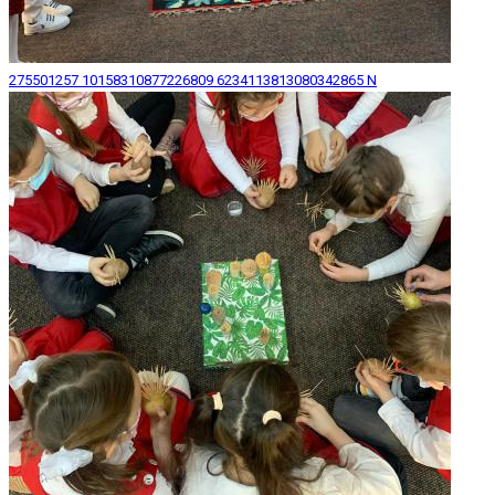
275501257 10158310877226809 6234113813080342865 N