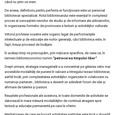
când nu ştim ce vrem.
De aceea, definitoriu pentru perfecta ei funcţionare este un personal
bibliotecar specializat. Rolul bibliotecarului este esenţial în complexul
proces al cunoaşterii nevoilor de studiu şi de informare ale utilizatorilor,
în organizarea formelor de promovare a lecturii şi activităţilor culturale.
Viitorul profesiei noastre este organic legat de performanţele
intelectuale şi de educaţie ale noilor generaţii, căci biblioteca este, în
fapt, însuşi procesul de învăţare.
În acelaşi timp ne preocupăm, prin mijloace specifice, de ceea ce, în
termeni biblioteconomici numim
"petrecerea timpului liber"
.
Drept urmare, strategia managerială s-a concentrat pe găsirea celor mai
accesibile modalităţi de punere în valoare a întregului tezaur bibliotecar,
astfel încât, prin complexitatea activităţilor organizate în colaborare cu
numeroşi parteneri , biblioteca a devenit un adevărat forum de idei şi
afirmare de talente şi pasiuni.
Reuşitele profesionale ale acestora, în toate domeniile de activitate se
datorează în mare măsură modalităţilor de continuă atragere spre
lectură şi educaţie permanentă pe care le oferim.
Mediatizarea de care se bucură activitatea instituţiei este încă o dovadă