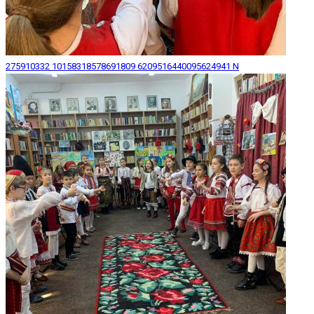
275910332 10158318578691809 6209516440095624941 N