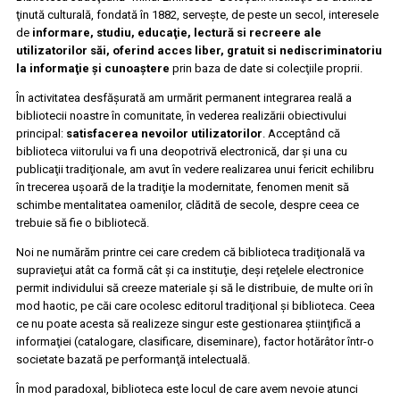
ţinută culturală, fondată în 1882, serveşte, de peste un secol, interesele
de
informare, studiu, educaţie, lectură si recreere ale
utilizatorilor săi, oferind acces liber, gratuit si nediscriminatoriu
la informaţie şi cunoaştere
prin baza de date si colecţiile proprii.
În activitatea desfăşurată am urmărit permanent integrarea reală a
bibliotecii noastre în comunitate, în vederea realizării obiectivului
principal:
satisfacerea nevoilor utilizatorilor
. Acceptând că
biblioteca viitorului va fi una deopotrivă electronică, dar şi una cu
publicaţii tradiţionale, am avut în vedere realizarea unui fericit echilibru
în trecerea uşoară de la tradiţie la modernitate, fenomen menit să
schimbe mentalitatea oamenilor, clădită de secole, despre ceea ce
trebuie să fie o bibliotecă.
Noi ne numărăm printre cei care credem că biblioteca tradiţională va
supravieţui atât ca formă cât şi ca instituţie, deşi reţelele electronice
permit individului să creeze materiale şi să le distribuie, de multe ori în
mod haotic, pe căi care ocolesc editorul tradiţional şi biblioteca. Ceea
ce nu poate acesta să realizeze singur este gestionarea ştiinţifică a
informaţiei (catalogare, clasificare, diseminare), factor hotărâtor într-o
societate bazată pe performanţă intelectuală.
În mod paradoxal, biblioteca este locul de care avem nevoie atunci