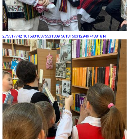
275517742 10158310875531809 5618150312949748818 N