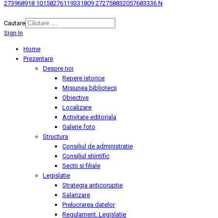
273968918 10158276119331809 272758832057683336 N
© 2026 Biblioteca Judeteana "Mihai Eminescu" Botosani.
Cautare
Sign In
Home
Prezentare
Despre noi
Repere istorice
Misiunea bibliotecii
Obiective
Localizare
Activitate editoriala
Galerie foto
Structura
Consiliul de administratie
Consiliul stiintific
Sectii si filiale
Legislatie
Strategia anticoruptie
Salarizare
Prelucrarea datelor
Regulament. Legislatie