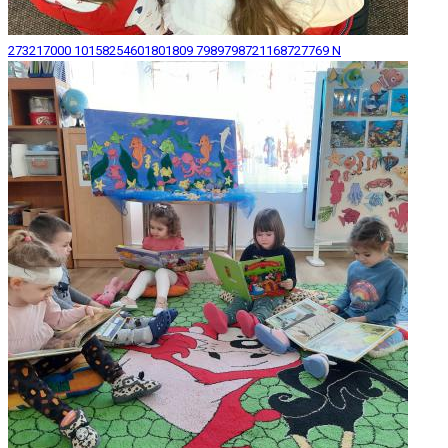
273217000 10158254601801809 7989798721168727769 N