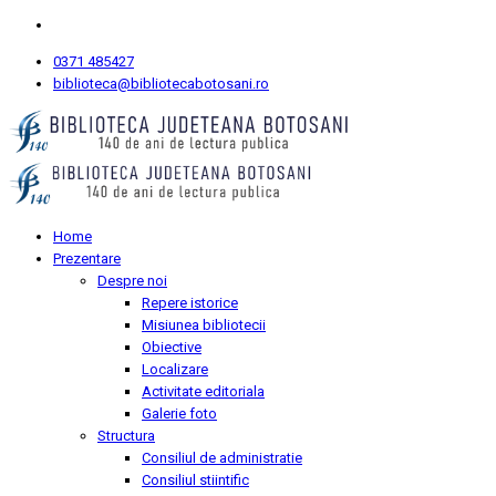
0371 485427
biblioteca@bibliotecabotosani.ro
Home
Prezentare
Despre noi
Repere istorice
Misiunea bibliotecii
Obiective
Localizare
Activitate editoriala
Galerie foto
Structura
Consiliul de administratie
Consiliul stiintific