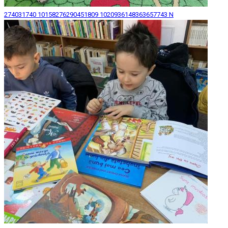
274031740 10158276290451809 1020936148363657743 N