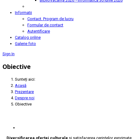
BiblioVacanța 2026 –Informatica
30 Iunie 2026
Informatii
Contact. Program de lucru
Formular de contact
Autentificare
Catalog online
Galerie foto
Sign In
Obiective
Sunteți aici:
Acasă
Prezentare
Despre noi
Obiective
Diversificarea ofertei culturale
şi satisfacerea cerinţelor exprimate