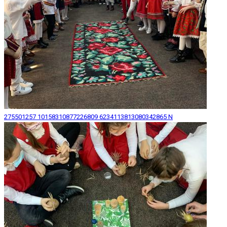
275501257 10158310877226809 6234113813080342865 N