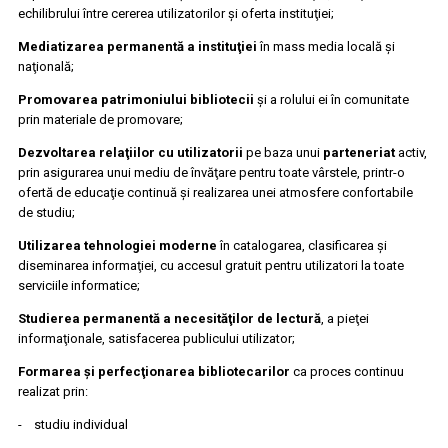
echilibrului între cererea utilizatorilor şi oferta instituţiei;
Mediatizarea permanentă a instituţiei
în mass media locală şi
naţională;
Promovarea patrimoniului bibliotecii
şi a rolului ei în comunitate
prin materiale de promovare;
Dezvoltarea relaţiilor cu utilizatorii
pe baza unui
parteneriat
activ,
prin asigurarea unui mediu de învăţare pentru toate vârstele, printr-o
ofertă de educaţie continuă şi realizarea unei atmosfere confortabile
de studiu;
Utilizarea tehnologiei moderne
în catalogarea, clasificarea şi
diseminarea informaţiei, cu accesul gratuit pentru utilizatori la toate
serviciile informatice;
Studierea permanentă a necesităţilor de lectură
, a pieţei
informaţionale, satisfacerea publicului utilizator;
Formarea şi perfecţionarea bibliotecarilor
ca proces continuu
realizat prin:
- studiu individual