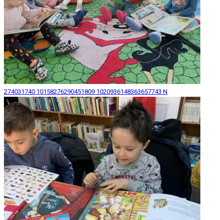
274031740 10158276290451809 1020936148363657743 N