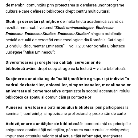
de membrii comunităţii prin proiectarea şi derularea unor programe
culturale care definesc biblioteca drept centru multicultural;
Studii şi cercetări ştiinţifice
de înaltă ţinută academică având ca
rezultat remarcabil volumul
"Studii eminescologice. Études sur
Eminescu. Eminescu Studies. Eminescu Studien"
singura publicaţie
serială actuală de cercetări eminescologice din România; Catalogul
„Fondului documentar Eminescu” – vol.1,2,3; Monografia Bibliotecii
Judeţene “Mihai Eminescu”;
Diversificarea şi creşterea calităţii serviciilor de
bibliotecă
având drept scop atragerea la lectură – vizite bibliotecă;
Susţinerea unui dialog de înaltă ţinută între grupuri şi indivizi în
cadrul dezbaterilor, colocviilor, simpozioanelor, medalioanelor
aniversare şi comemorative
organizate în scopul accentuării rolului
bibliotecii ca spaţiu al comunicării şi contactelor
Punerea în valoare a patrimoniului bibliotecii
prin participarea la
seminarii, conferinţe, simpozioane profesionale, prezentări de carte;
Achiziţionarea unităţilor de bibliotecă
în concordanţă cu principiile:
asigurarea continuităţii colecţiilor, păstrarea caracterului enciclopedic,
impunerea criteriului valoric şi al actualităţii informaţiei, menţinerea