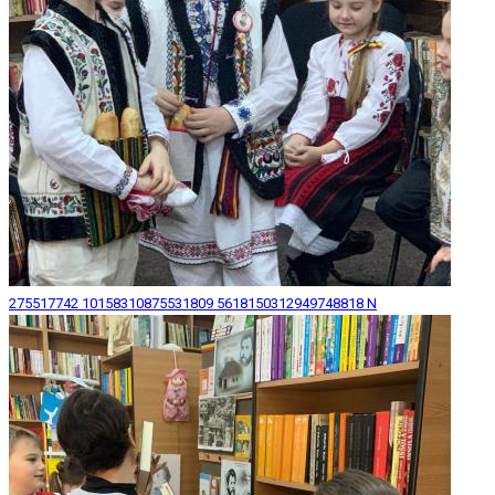
275517742 10158310875531809 5618150312949748818 N