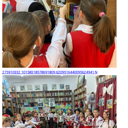
275910332 10158318578691809 6209516440095624941 N