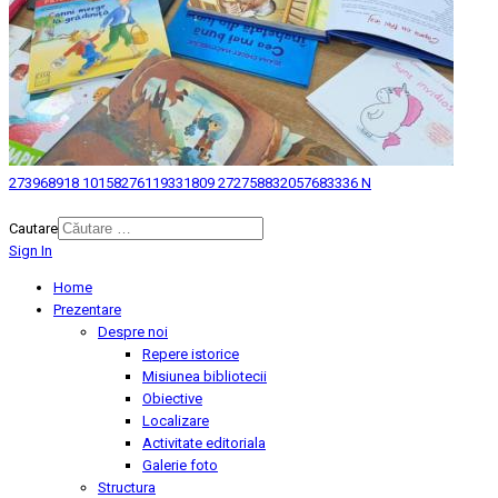
273968918 10158276119331809 272758832057683336 N
© 2026 Biblioteca Judeteana "Mihai Eminescu" Botosani.
Cautare
Sign In
Home
Prezentare
Despre noi
Repere istorice
Misiunea bibliotecii
Obiective
Localizare
Activitate editoriala
Galerie foto
Structura