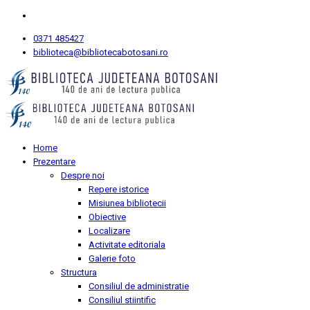
0371 485427
biblioteca@bibliotecabotosani.ro
Home
Prezentare
Despre noi
Repere istorice
Misiunea bibliotecii
Obiective
Localizare
Activitate editoriala
Galerie foto
Structura
Consiliul de administratie
Consiliul stiintific