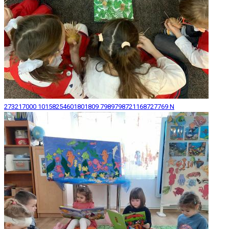
273217000 10158254601801809 7989798721168727769 N