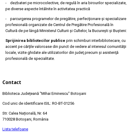
- dezbateri pe microcolective, de regulă în aria birourilor specializate,
pe diverse aspecte întâlnite în activitatea practică
- parcurgerea programelor de pregătire, perfecţionare şi specializare
profesională organizate de Centrul de Pregătire Profesională în
Cultură
de pe lângă Ministerul Culturii şi Cultelor, la Bucureşti şi Buşteni:
Sprijinirea bibliotecilor publice
prin schimburi interbibliotecare, cu
accent pe cărţile valoroase din punct de vedere al interesul comunităţii
locale, vizite ghidate ale utilizatorilor din judeţ precum şi asistenţă
profesională de specialitate.
Contact
Biblioteca Județeană
"Mihai Eminescu"
Botoșani
Cod unic de identificare ISIL: RO-BT-01256
Str. Calea Națională, Nr. 64
710028 Botoșani, România
Lista telefoane