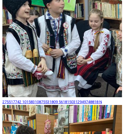
275517742 10158310875531809 5618150312949748818 N