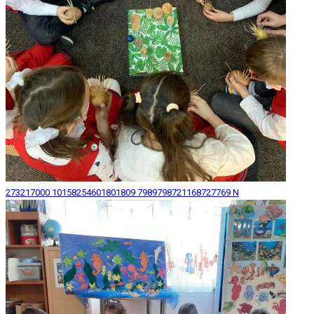
273217000 10158254601801809 7989798721168727769 N