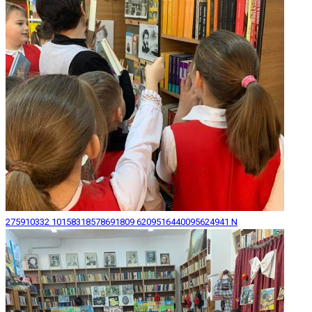
275910332 10158318578691809 6209516440095624941 N