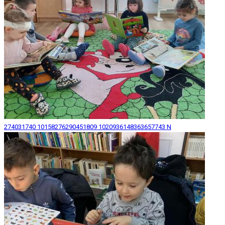
274031740 10158276290451809 1020936148363657743 N