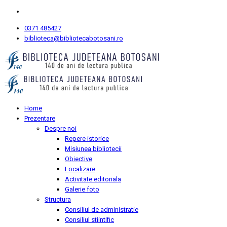
0371 485427
biblioteca@bibliotecabotosani.ro
Home
Prezentare
Despre noi
Repere istorice
Misiunea bibliotecii
Obiective
Localizare
Activitate editoriala
Galerie foto
Structura
Consiliul de administratie
Consiliul stiintific