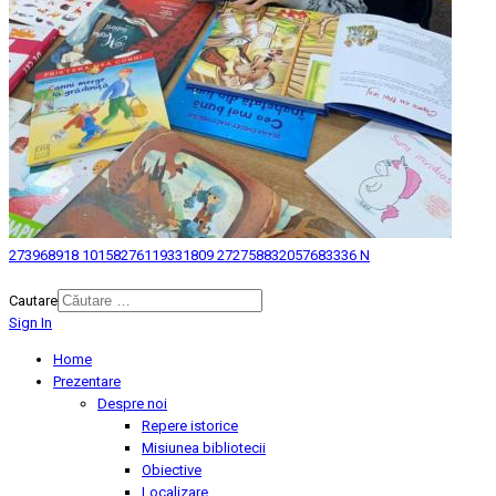
273968918 10158276119331809 272758832057683336 N
© 2026 Biblioteca Judeteana "Mihai Eminescu" Botosani.
Cautare
Sign In
Home
Prezentare
Despre noi
Repere istorice
Misiunea bibliotecii
Obiective
Localizare