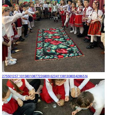
275501257 10158310877226809 6234113813080342865 N