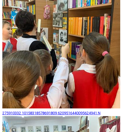
275910332 10158318578691809 6209516440095624941 N