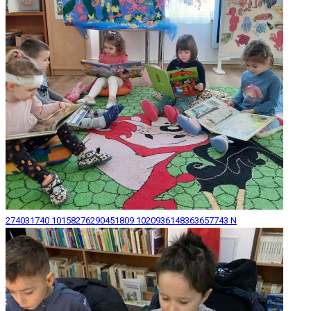
274031740 10158276290451809 1020936148363657743 N