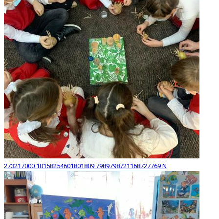
273217000 10158254601801809 7989798721168727769 N