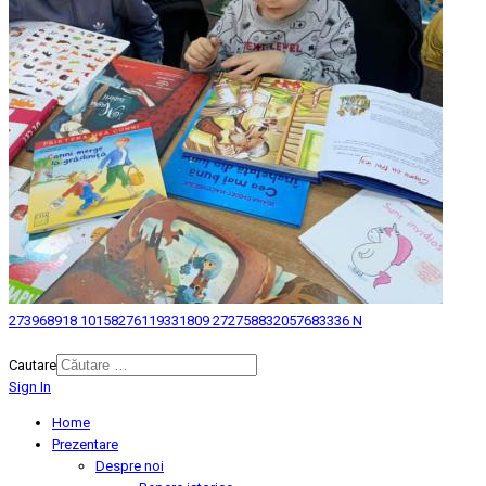
273968918 10158276119331809 272758832057683336 N
© 2026 Biblioteca Judeteana "Mihai Eminescu" Botosani.
Cautare
Sign In
Home
Prezentare
Despre noi