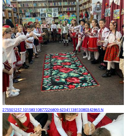
275501257 10158310877226809 6234113813080342865 N