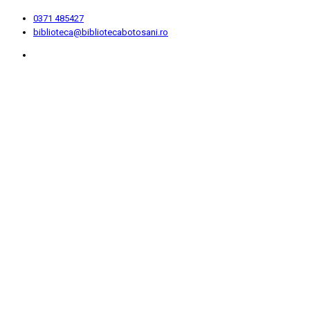
0371 485427
biblioteca@bibliotecabotosani.ro