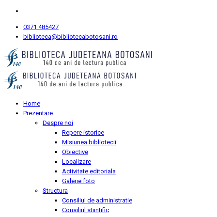
0371 485427
biblioteca@bibliotecabotosani.ro
Home
Prezentare
Despre noi
Repere istorice
Misiunea bibliotecii
Obiective
Localizare
Activitate editoriala
Galerie foto
Structura
Consiliul de administratie
Consiliul stiintific