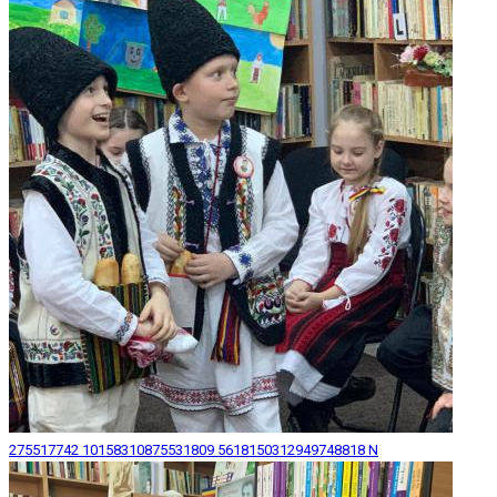
275517742 10158310875531809 5618150312949748818 N