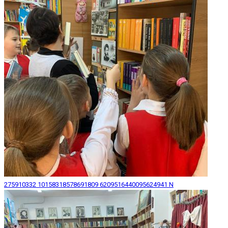
275910332 10158318578691809 6209516440095624941 N