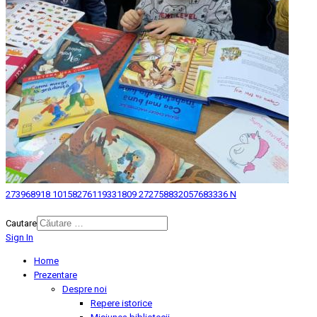
273968918 10158276119331809 272758832057683336 N
© 2026 Biblioteca Judeteana "Mihai Eminescu" Botosani.
Cautare
Sign In
Home
Prezentare
Despre noi
Repere istorice