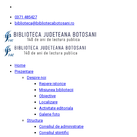
0371 485427
biblioteca@bibliotecabotosani.ro
Home
Prezentare
Despre noi
Repere istorice
Misiunea bibliotecii
Obiective
Localizare
Activitate editoriala
Galerie foto
Structura
Consiliul de administratie
Consiliul stiintific