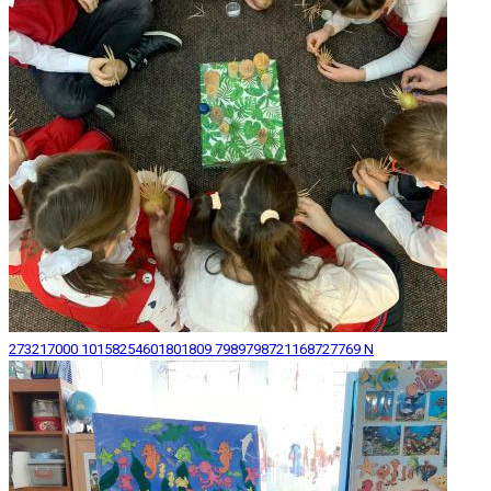
273217000 10158254601801809 7989798721168727769 N