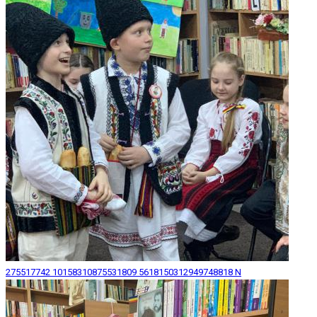
275517742 10158310875531809 5618150312949748818 N