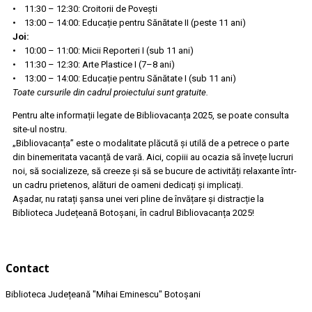
• 11:30 – 12:30: Croitorii de Povești
• 13:00 – 14:00: Educație pentru Sănătate II (peste 11 ani)
Joi:
• 10:00 – 11:00: Micii Reporteri I (sub 11 ani)
• 11:30 – 12:30: Arte Plastice I (7–8 ani)
• 13:00 – 14:00: Educație pentru Sănătate I (sub 11 ani)
Toate cursurile din cadrul proiectului sunt gratuite.
Pentru alte informații legate de Bibliovacanța 2025, se poate consulta
site-ul nostru.
„Bibliovacanța” este o modalitate plăcută și utilă de a petrece o parte
din binemeritata vacanță de vară. Aici, copiii au ocazia să învețe lucruri
noi, să socializeze, să creeze și să se bucure de activități relaxante într-
un cadru prietenos, alături de oameni dedicați și implicați.
Așadar, nu ratați șansa unei veri pline de învățare și distracție la
Biblioteca Județeană Botoșani, în cadrul Bibliovacanța 2025!
Contact
Biblioteca Județeană
"Mihai Eminescu"
Botoșani