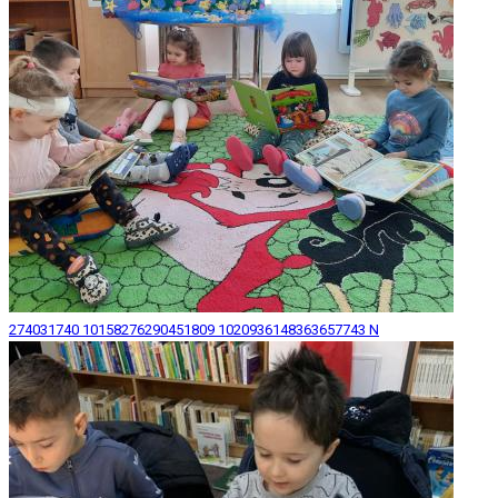
274031740 10158276290451809 1020936148363657743 N