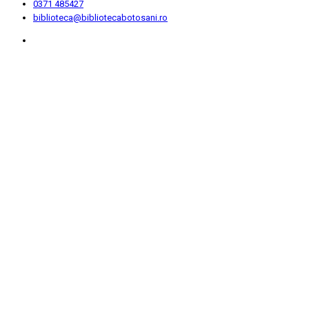
0371 485427
biblioteca@bibliotecabotosani.ro