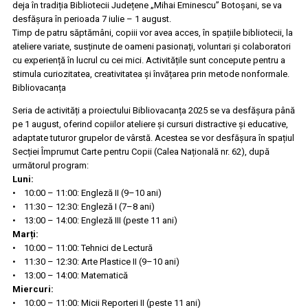
deja în tradiția Bibliotecii Județene „Mihai Eminescu” Botoșani, se va
desfășura în perioada 7 iulie – 1 august.
Timp de patru săptămâni, copiii vor avea acces, în spațiile bibliotecii, la
ateliere variate, susținute de oameni pasionați, voluntari și colaboratori
cu experiență în lucrul cu cei mici. Activitățile sunt concepute pentru a
stimula curiozitatea, creativitatea și învățarea prin metode nonformale.
Bibliovacanța
Seria de activități a proiectului Bibliovacanța 2025 se va desfășura până
pe 1 august, oferind copiilor ateliere și cursuri distractive și educative,
adaptate tuturor grupelor de vârstă. Acestea se vor desfășura în spațiul
Secției Împrumut Carte pentru Copii (Calea Națională nr. 62), după
următorul program:
Luni:
• 10:00 – 11:00: Engleză II (9–10 ani)
• 11:30 – 12:30: Engleză I (7–8 ani)
• 13:00 – 14:00: Engleză III (peste 11 ani)
Marți:
• 10:00 – 11:00: Tehnici de Lectură
• 11:30 – 12:30: Arte Plastice II (9–10 ani)
• 13:00 – 14:00: Matematică
Miercuri:
• 10:00 – 11:00: Micii Reporteri II (peste 11 ani)