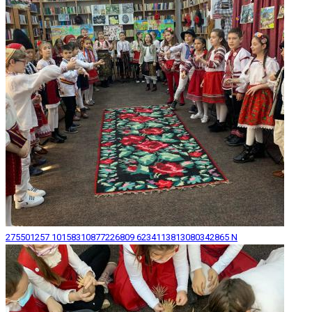
275501257 10158310877226809 6234113813080342865 N