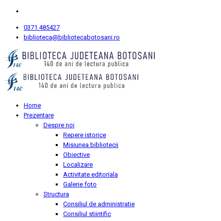
0371 485427
biblioteca@bibliotecabotosani.ro
Home
Prezentare
Despre noi
Repere istorice
Misiunea bibliotecii
Obiective
Localizare
Activitate editoriala
Galerie foto
Structura
Consiliul de administratie
Consiliul stiintific