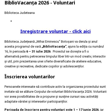
BiblioVacanța 2026 - Voluntari
Biblioteca Judeteana
Inregistrare voluntar - click aici
Biblioteca Județeană „Mihai Eminescu” Botoșani va derula și anul
acesta programul de vară
„
BiblioVacanța
”
, ajuns la ediția cu numărul
16, în perioada
6 – 31 iulie 2026
. Proiectul se dorește a fi o
alternativă pentru petrecerea timpului liber într-un mod creativ, interactiv
și util, prin prezentarea unei oferte diversificate de ateliere educative,
creative și recreative, dedicate copiilor și adolescenților.
Înscrierea voluntarilor
Persoanele interesate să contribuie activ la organizarea proiectului sunt
invitate să se alăture Corpului de voluntari BiblioVacanța 2026. Voluntarii
vor avea posibilitatea de a propune și susține cursuri sau activități
adaptate vârstei și intereselor participanților.
Perioada de înscriere pentru voluntari este 1 – 17 iunie 2026
, iar