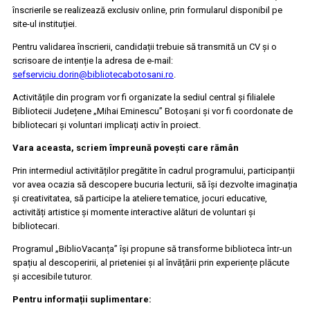
înscrierile se realizează exclusiv online, prin formularul disponibil pe
site-ul instituției.
Pentru validarea înscrierii, candidații trebuie să transmită un CV și o
scrisoare de intenție la adresa de e-mail:
sefserviciu.dorin@bibliotecabotosani.ro
.
Activitățile din program vor fi organizate la sediul central și filialele
Bibliotecii Județene „Mihai Eminescu” Botoșani și vor fi coordonate de
bibliotecari și voluntari implicați activ în proiect.
Vara aceasta, scriem împreună povești care rămân
Prin intermediul activităților pregătite în cadrul programului, participanții
vor avea ocazia să descopere bucuria lecturii, să își dezvolte imaginația
și creativitatea, să participe la ateliere tematice, jocuri educative,
activități artistice și momente interactive alături de voluntari și
bibliotecari.
Programul „BiblioVacanța” își propune să transforme biblioteca într-un
spațiu al descoperirii, al prieteniei și al învățării prin experiențe plăcute
și accesibile tuturor.
Pentru informații suplimentare: