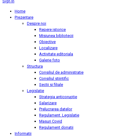
Sign In
Home
Prezentare
Despre noi
Repere istorice
Misiunea bibliotecii
Obiective
Localizare
Activitate editoriala
Galerie foto
Structura
Consiliul de administratie
Consiliul stiintific
Sectii si filiale
Legislatie
Strategia anticoruptie
Salarizare
Prelucrarea datelor
Regulament. Legislatie
Masuri Covid
Regulament donatii
Informatii