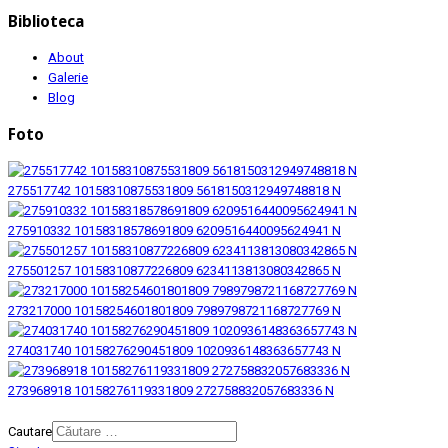
Biblioteca
About
Galerie
Blog
Foto
275517742 10158310875531809 5618150312949748818 N
275910332 10158318578691809 6209516440095624941 N
275501257 10158310877226809 6234113813080342865 N
273217000 10158254601801809 7989798721168727769 N
274031740 10158276290451809 1020936148363657743 N
273968918 10158276119331809 272758832057683336 N
© 2026 Biblioteca Judeteana "Mihai Eminescu" Botosani.
Cautare