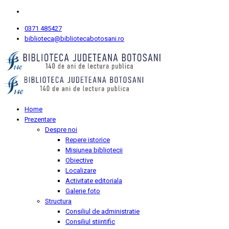
0371 485427
biblioteca@bibliotecabotosani.ro
Home
Prezentare
Despre noi
Repere istorice
Misiunea bibliotecii
Obiective
Localizare
Activitate editoriala
Galerie foto
Structura
Consiliul de administratie
Consiliul stiintific