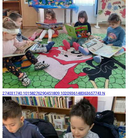
274031740 10158276290451809 1020936148363657743 N