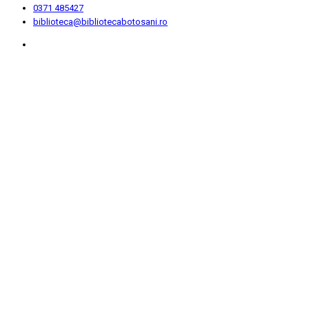
0371 485427
biblioteca@bibliotecabotosani.ro