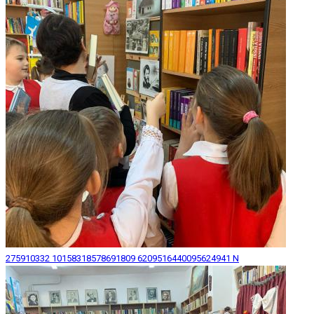
275910332 10158318578691809 6209516440095624941 N