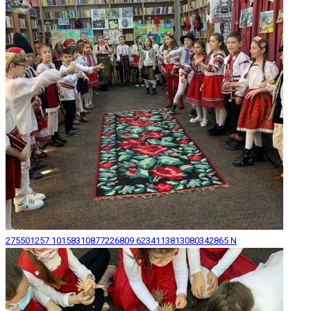
275501257 10158310877226809 6234113813080342865 N