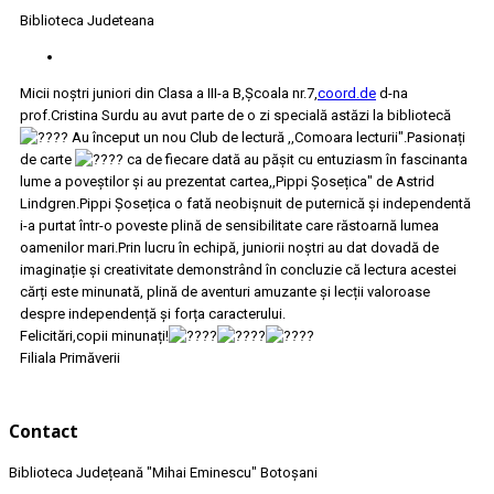
Biblioteca Judeteana
Micii noștri juniori din Clasa a III-a B,Școala nr.7,
coord.de
d-na
prof.Cristina Surdu au avut parte de o zi specială astăzi la bibliotecă
Au început un nou Club de lectură ,,Comoara lecturii".Pasionați
de carte
ca de fiecare dată au pășit cu entuziasm în fascinanta
lume a poveștilor și au prezentat cartea,,Pippi Șosețica" de Astrid
Lindgren.Pippi Șosețica o fată neobișnuit de puternică și independentă
i-a purtat într-o poveste plină de sensibilitate care răstoarnă lumea
oamenilor mari.Prin lucru în echipă, juniorii noștri au dat dovadă de
imaginație și creativitate demonstrând în concluzie că lectura acestei
cărți este minunată, plină de aventuri amuzante și lecții valoroase
despre independență și forța caracterului.
Felicitări,copii minunați!
Filiala Primăverii
Contact
Biblioteca Județeană
"Mihai Eminescu"
Botoșani