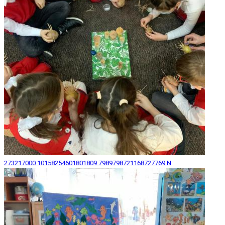
273217000 10158254601801809 7989798721168727769 N