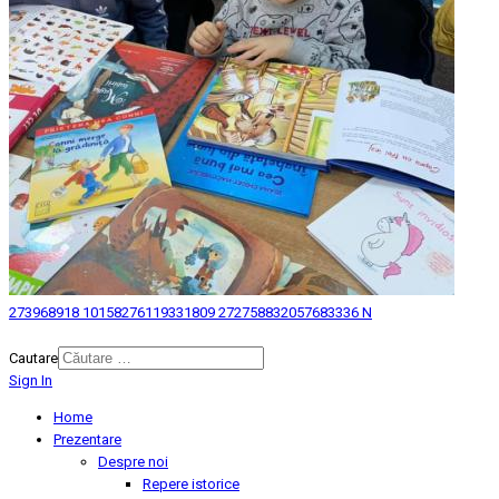
273968918 10158276119331809 272758832057683336 N
© 2026 Biblioteca Judeteana "Mihai Eminescu" Botosani.
Cautare
Sign In
Home
Prezentare
Despre noi
Repere istorice