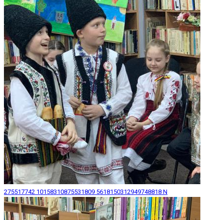
275517742 10158310875531809 5618150312949748818 N