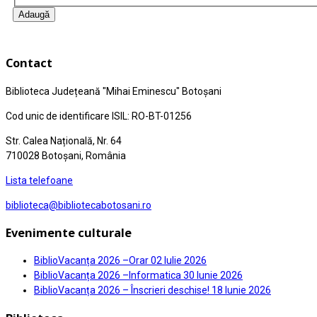
Adaugă
Contact
Biblioteca Județeană
"Mihai Eminescu"
Botoșani
Cod unic de identificare ISIL: RO-BT-01256
Str. Calea Națională, Nr. 64
710028 Botoșani, România
Lista telefoane
biblioteca@bibliotecabotosani.ro
Evenimente culturale
BiblioVacanța 2026 –Orar
02 Iulie 2026
BiblioVacanța 2026 –Informatica
30 Iunie 2026
BiblioVacanța 2026 – Înscrieri deschise!
18 Iunie 2026