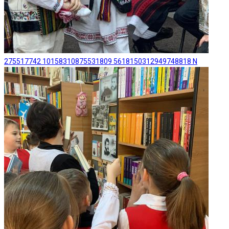
275517742 10158310875531809 5618150312949748818 N