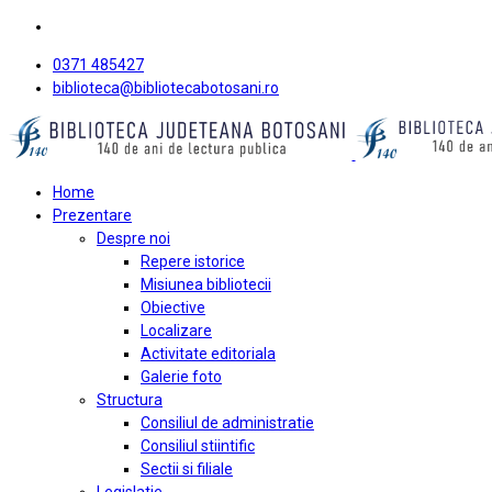
0371 485427
biblioteca@bibliotecabotosani.ro
Home
Prezentare
Despre noi
Repere istorice
Misiunea bibliotecii
Obiective
Localizare
Activitate editoriala
Galerie foto
Structura
Consiliul de administratie
Consiliul stiintific
Sectii si filiale