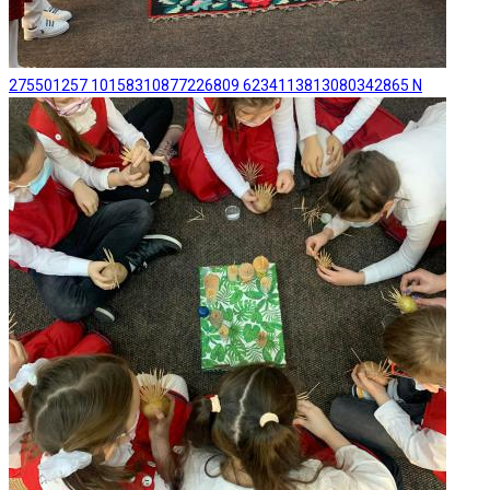
275501257 10158310877226809 6234113813080342865 N