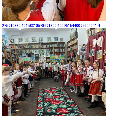
275910332 10158318578691809 6209516440095624941 N