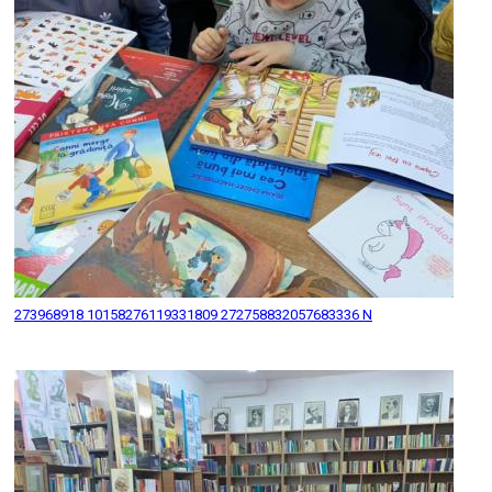
273968918 10158276119331809 272758832057683336 N