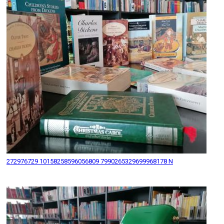
272976729 10158258596056809 7990265329699968178 N