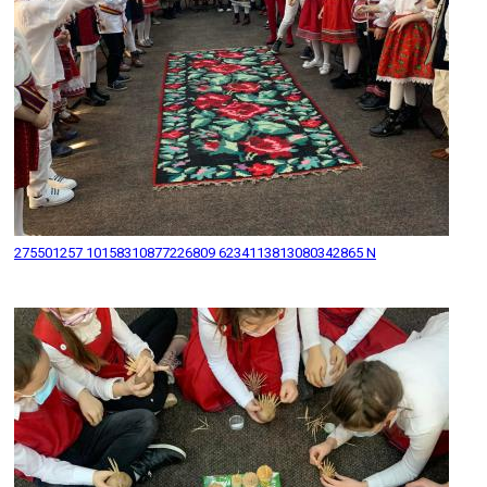
275501257 10158310877226809 6234113813080342865 N