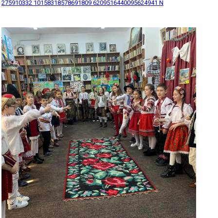
275910332 10158318578691809 6209516440095624941 N