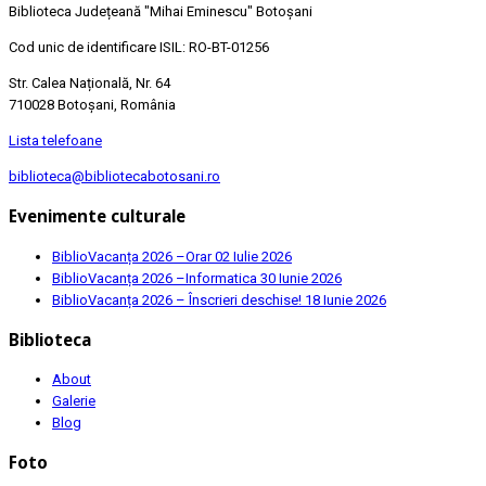
Biblioteca Județeană
"Mihai Eminescu"
Botoșani
Cod unic de identificare ISIL: RO-BT-01256
Str. Calea Națională, Nr. 64
710028 Botoșani, România
Lista telefoane
biblioteca@bibliotecabotosani.ro
Evenimente culturale
BiblioVacanța 2026 –Orar
02 Iulie 2026
BiblioVacanța 2026 –Informatica
30 Iunie 2026
BiblioVacanța 2026 – Înscrieri deschise!
18 Iunie 2026
Biblioteca
About
Galerie
Blog
Foto