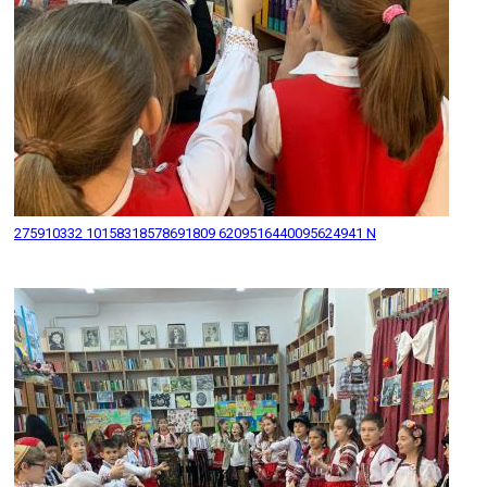
275910332 10158318578691809 6209516440095624941 N