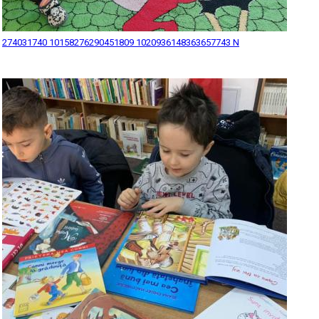
274031740 10158276290451809 1020936148363657743 N