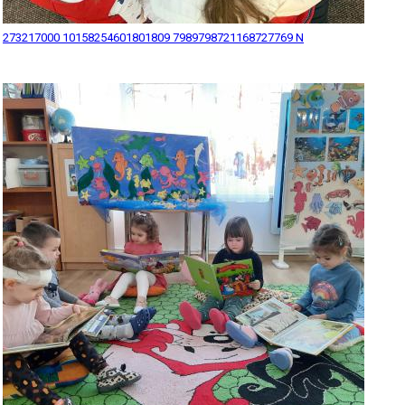
273217000 10158254601801809 7989798721168727769 N