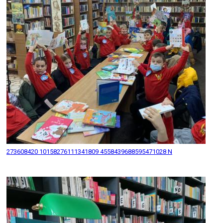
273608420 10158276111341809 4558439688595471028 N