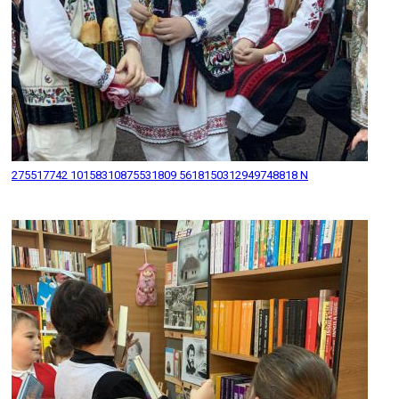
275517742 10158310875531809 5618150312949748818 N