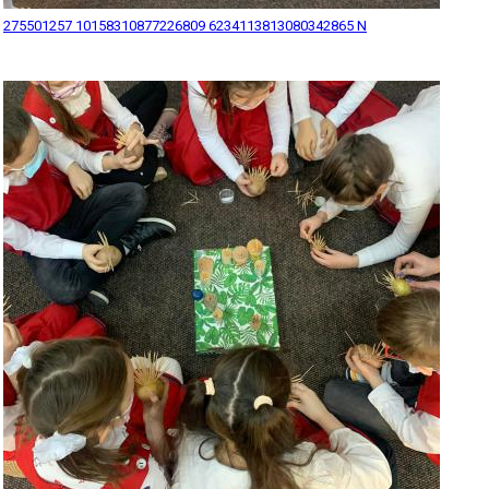
275501257 10158310877226809 6234113813080342865 N