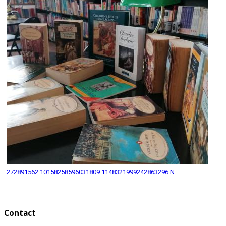
272891562 10158258596031809 1148321999242863296 N
Contact