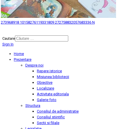
273968918 10158276119331809 272758832057683336 N
© 2026 Biblioteca Judeteana "Mihai Eminescu" Botosani.
Cautare
Sign In
Home
Prezentare
Despre noi
Repere istorice
Misiunea bibliotecii
Obiective
Localizare
Activitate editoriala
Galerie foto
Structura
Consiliul de administratie
Consiliul stiintific
Sectii si filiale
Legislatie