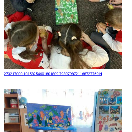
273217000 10158254601801809 7989798721168727769 N