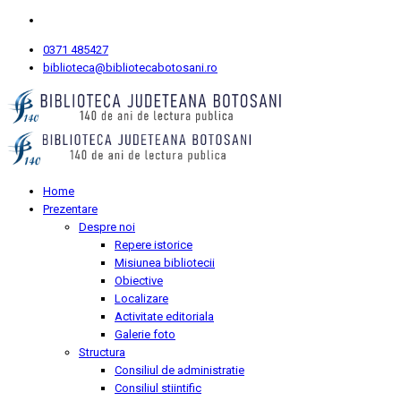
0371 485427
biblioteca@bibliotecabotosani.ro
Home
Prezentare
Despre noi
Repere istorice
Misiunea bibliotecii
Obiective
Localizare
Activitate editoriala
Galerie foto
Structura
Consiliul de administratie
Consiliul stiintific