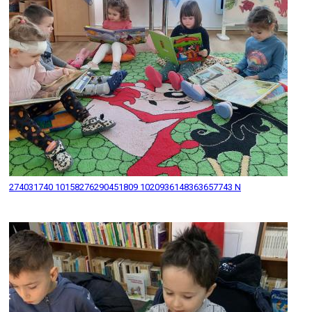
274031740 10158276290451809 1020936148363657743 N