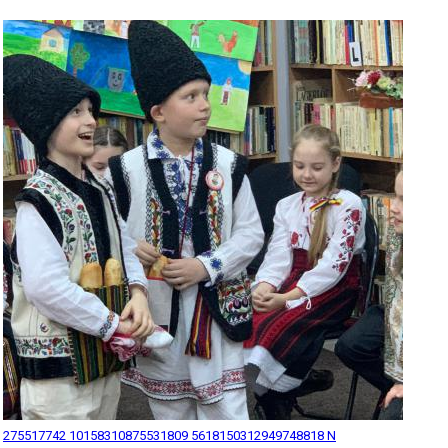
275517742 10158310875531809 5618150312949748818 N