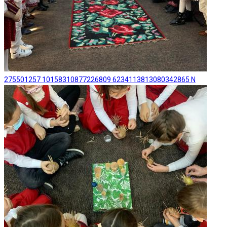
275501257 10158310877226809 6234113813080342865 N