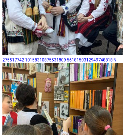
275517742 10158310875531809 5618150312949748818 N