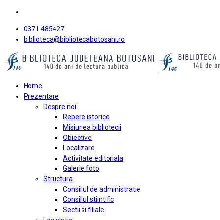
0371 485427
biblioteca@bibliotecabotosani.ro
Home
Prezentare
Despre noi
Repere istorice
Misiunea bibliotecii
Obiective
Localizare
Activitate editoriala
Galerie foto
Structura
Consiliul de administratie
Consiliul stiintific
Sectii si filiale