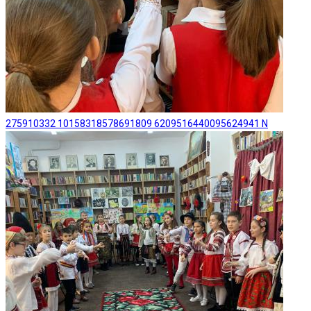
275910332 10158318578691809 6209516440095624941 N