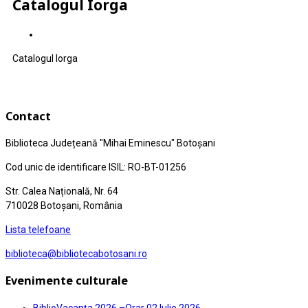
Catalogul Iorga
Catalogul Iorga
Contact
Biblioteca Județeană
"Mihai Eminescu"
Botoșani
Cod unic de identificare ISIL: RO-BT-01256
Str. Calea Națională, Nr. 64
710028 Botoșani, România
Lista telefoane
biblioteca@bibliotecabotosani.ro
Evenimente culturale
BiblioVacanța 2026 –Orar
02 Iulie 2026