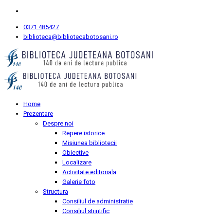
0371 485427
biblioteca@bibliotecabotosani.ro
Home
Prezentare
Despre noi
Repere istorice
Misiunea bibliotecii
Obiective
Localizare
Activitate editoriala
Galerie foto
Structura
Consiliul de administratie
Consiliul stiintific