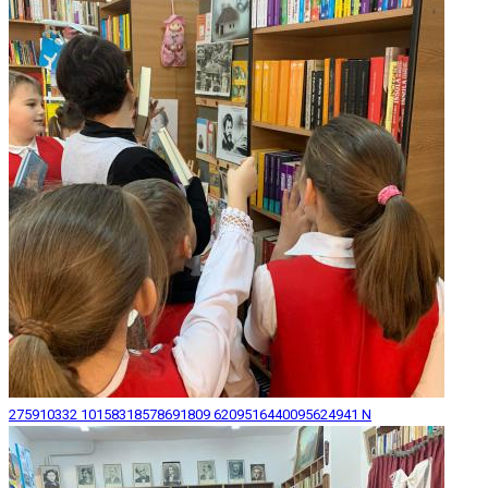
275910332 10158318578691809 6209516440095624941 N