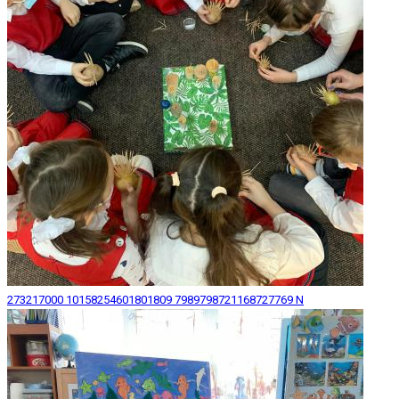
273217000 10158254601801809 7989798721168727769 N