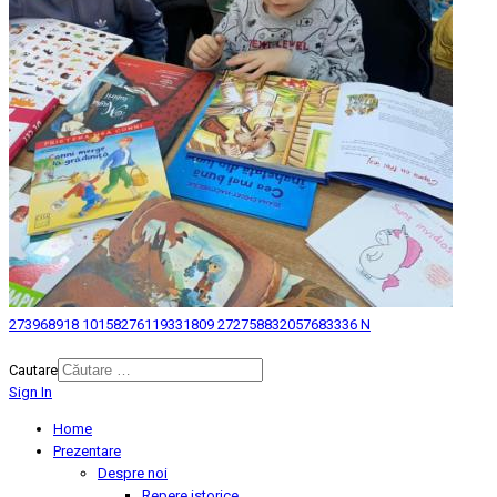
273968918 10158276119331809 272758832057683336 N
© 2026 Biblioteca Judeteana "Mihai Eminescu" Botosani.
Cautare
Sign In
Home
Prezentare
Despre noi
Repere istorice