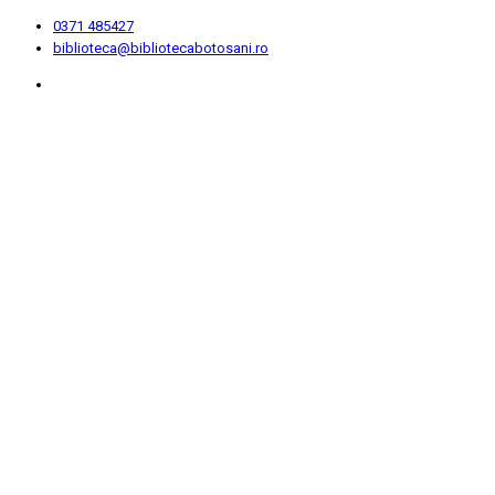
0371 485427
biblioteca@bibliotecabotosani.ro