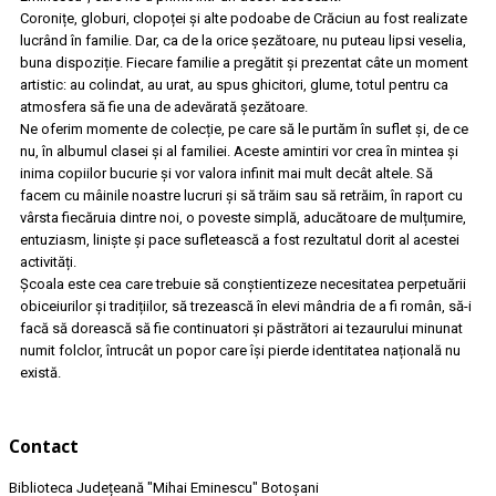
Coronițe, globuri, clopoței și alte podoabe de Crăciun au fost realizate
lucrând în familie. Dar, ca de la orice șezătoare, nu puteau lipsi veselia,
buna dispoziție. Fiecare familie a pregătit și prezentat câte un moment
artistic: au colindat, au urat, au spus ghicitori, glume, totul pentru ca
atmosfera să fie una de adevărată șezătoare.
Ne oferim momente de colecție, pe care să le purtăm în suflet și, de ce
nu, în albumul clasei și al familiei. Aceste amintiri vor crea în mintea și
inima copiilor bucurie și vor valora infinit mai mult decât altele. Să
facem cu mâinile noastre lucruri și să trăim sau să retrăim, în raport cu
vârsta fiecăruia dintre noi, o poveste simplă, aducătoare de mulțumire,
entuziasm, liniște și pace sufletească a fost rezultatul dorit al acestei
activități.
Școala este cea care trebuie să conștientizeze necesitatea perpetuării
obiceiurilor și tradițiilor, să trezească în elevi mândria de a fi român, să-i
facă să dorească să fie continuatori și păstrători ai tezaurului minunat
numit folclor, întrucât un popor care își pierde identitatea națională nu
există.
Contact
Biblioteca Județeană
"Mihai Eminescu"
Botoșani