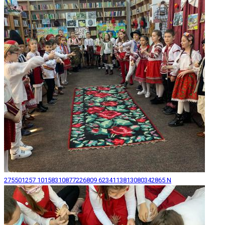
275501257 10158310877226809 6234113813080342865 N