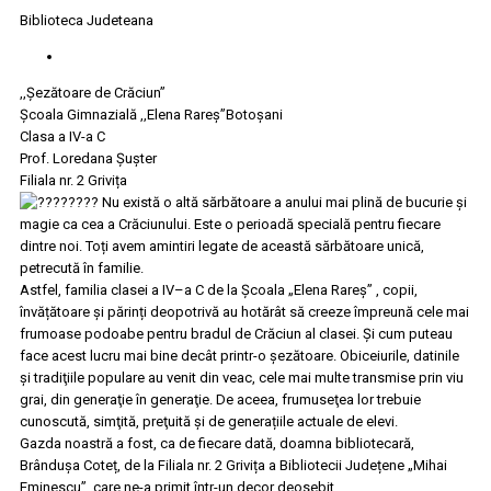
Biblioteca Judeteana
,,Șezătoare de Crăciun”
Școala Gimnazială ,,Elena Rareș”Botoșani
Clasa a IV-a C
Prof. Loredana Şuşter
Filiala nr. 2 Grivița
Nu există o altă sărbătoare a anului mai plină de bucurie și
magie ca cea a Crăciunului. Este o perioadă specială pentru fiecare
dintre noi. Toți avem amintiri legate de această sărbătoare unică,
petrecută în familie.
Astfel, familia clasei a IV–a C de la Școala „Elena Rareș” , copii,
învățătoare și părinți deopotrivă au hotărât să creeze împreună cele mai
frumoase podoabe pentru bradul de Crăciun al clasei. Și cum puteau
face acest lucru mai bine decât printr-o șezătoare. Obiceiurile, datinile
şi tradiţiile populare au venit din veac, cele mai multe transmise prin viu
grai, din generaţie în generaţie. De aceea, frumuseţea lor trebuie
cunoscută, simţită, preţuită şi de generațiile actuale de elevi.
Gazda noastră a fost, ca de fiecare dată, doamna bibliotecară,
Brândușa Coteț, de la Filiala nr. 2 Grivița a Bibliotecii Județene „Mihai
Eminescu”, care ne-a primit într-un decor deosebit.