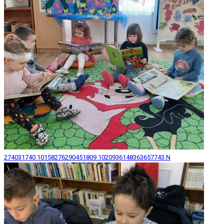
274031740 10158276290451809 1020936148363657743 N