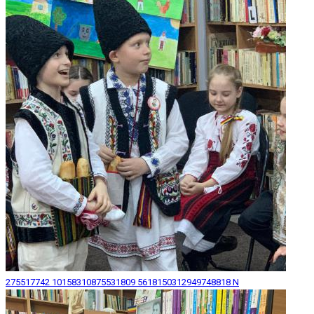
275517742 10158310875531809 5618150312949748818 N