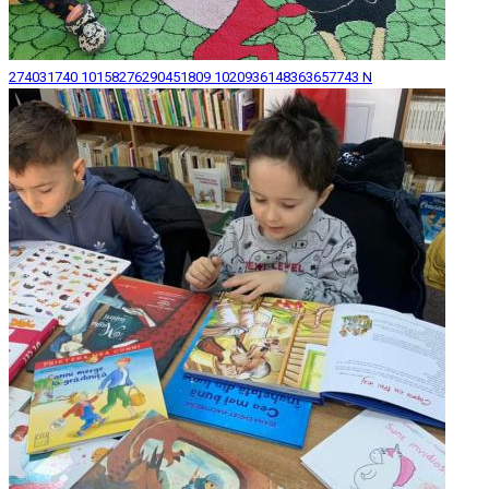
274031740 10158276290451809 1020936148363657743 N