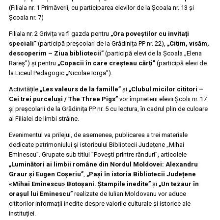
(Filiala nr. 1 Primăverii, cu participarea elevilor de la Școala nr. 13 și
Școala nr. 7)
Filiala nr. 2 Grivița va fi gazda pentru
„Ora poveștilor cu invitați
speciali”
(participă preșcolari de la Grădinița PP nr. 22),
„Citim, visăm,
descoperim – Ziua bibliotecii”
(participă elevi de la Școala „Elena
Rareș”) și pentru
„Copacii în care creșteau cărți”
(participă elevi de
la Liceul Pedagogic „Nicolae Iorga”).
Activitățile
„Les valeurs de la famille”
și
„Clubul micilor cititori –
Cei trei purceluși / The Three Pigs”
vor împrieteni elevii Școlii nr. 17
și preșcolarii de la Grădinița PP nr. 5 cu lectura, în cadrul plin de culoare
al Filialei de limbi străine.
Evenimentul va prilejui, de asemenea, publicarea a trei materiale
dedicate patrimoniului și istoricului Bibliotecii Județene „Mihai
Eminescu”. Grupate sub titlul ”Povești printre rânduri”, articolele
„Luminători ai limbii române din Nordul Moldovei: Alexandru
Graur și Eugen Coșeriu”
,
„Pași în istoria Bibliotecii Județene
«Mihai Eminescu» Botoșani. Ștampile inedite”
și
„Un tezaur în
orașul lui Eminescu”
realizate de Iulian Moldovanu vor aduce
cititorilor informații inedite despre valorile culturale și istorice ale
instituției.