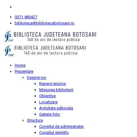
0371 485427
biblioteca@bibliotecabotosani.ro
Home
Prezentare
Despre noi
Repere istorice
Misiunea bibliotecii
Obiective
Localizare
Activitate editoriala
Galerie foto
Structura
Consiliul de administratie
Consiliul stiintific