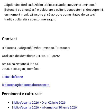
Săptămâna dedicată Zilelor Bibliotecii Județene „Mihai Eminescu”
Botoșani se anunță a fi o celebrare a culturii, cunoașterii și descoperirii,
un moment menit să inspire și să apropie comunitatea de carte și
tradiția culturală a acestor meleaguri.
Contact
Biblioteca Județeană
"Mihai Eminescu"
Botoșani
Cod unic de identificare ISIL: RO-BT-01256
Str. Calea Națională, Nr. 64
710028 Botoșani, România
Lista telefoane
biblioteca@bibliotecabotosani.ro
Evenimente culturale
BiblioVacanța 2026 –Orar
02 Iulie 2026
BiblioVacanța 2026 –Informatica
30 Iunie 2026