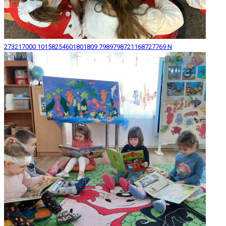
273217000 10158254601801809 7989798721168727769 N