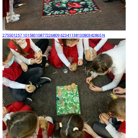
275501257 10158310877226809 6234113813080342865 N