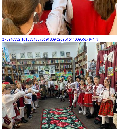
275910332 10158318578691809 6209516440095624941 N