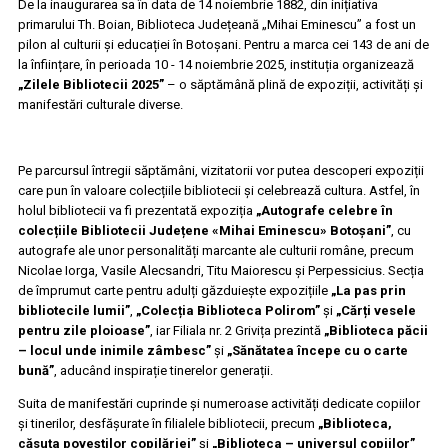
De la inaugurarea sa în data de 14 noiembrie 1882, din inițiativa
primarului Th. Boian, Biblioteca Județeană „Mihai Eminescu” a fost un
pilon al culturii și educației în Botoșani. Pentru a marca cei 143 de ani de
la înființare, în perioada 10 - 14 noiembrie 2025, instituția organizează
„Zilele Bibliotecii 2025”
– o săptămână plină de expoziții, activități și
manifestări culturale diverse.
Pe parcursul întregii săptămâni, vizitatorii vor putea descoperi expoziții
care pun în valoare colecțiile bibliotecii și celebrează cultura. Astfel, în
holul bibliotecii va fi prezentată expoziția
„Autografe celebre în
colecțiile Bibliotecii Județene «Mihai Eminescu» Botoșani”
, cu
autografe ale unor personalități marcante ale culturii române, precum
Nicolae Iorga, Vasile Alecsandri, Titu Maiorescu și Perpessicius. Secția
de împrumut carte pentru adulți găzduiește expozițiile
„La pas prin
bibliotecile lumii”
,
„Colecția Biblioteca Polirom”
și
„Cărți vesele
pentru zile ploioase”
, iar Filiala nr. 2 Grivița prezintă
„Biblioteca păcii
– locul unde inimile zâmbesc”
și
„Sănătatea începe cu o carte
bună”
, aducând inspirație tinerelor generații.
Suita de manifestări cuprinde și numeroase activități dedicate copiilor
și tinerilor, desfășurate în filialele bibliotecii, precum
„Biblioteca,
căsuța poveștilor copilăriei”
și
„Biblioteca – universul copiilor”