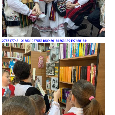
275517742 10158310875531809 5618150312949748818 N