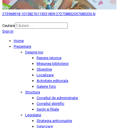
273968918 10158276119331809 272758832057683336 N
© 2026 Biblioteca Judeteana "Mihai Eminescu" Botosani.
Cautare
Sign In
Home
Prezentare
Despre noi
Repere istorice
Misiunea bibliotecii
Obiective
Localizare
Activitate editoriala
Galerie foto
Structura
Consiliul de administratie
Consiliul stiintific
Sectii si filiale
Legislatie
Strategia anticoruptie
Salarizare