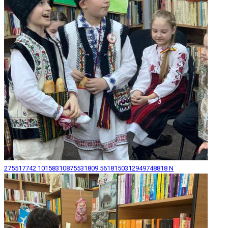
275517742 10158310875531809 5618150312949748818 N