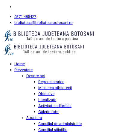
0371 485427
biblioteca@bibliotecabotosani.ro
Home
Prezentare
Despre noi
Repere istorice
Misiunea bibliotecii
Obiective
Localizare
Activitate editoriala
Galerie foto
Structura
Consiliul de administratie
Consiliul stiintific