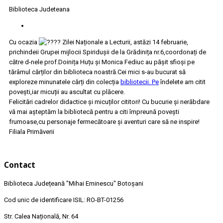
Biblioteca Judeteana
Cu ocazia
Zilei Naționale a Lecturii, astăzi 14 februarie,
prichindeii Grupei mijlocii Spiridușii de la Grădinița nr.6,coordonați de
către d-nele prof.Doinița Huțu și Monica Fediuc au pășit sfioși pe
tărâmul cărților din biblioteca noastră.Cei mici s-au bucurat să
exploreze minunatele cărți din colecția
bibliotecii. Pe
îndelete am citit
povești,iar micuții au ascultat cu plăcere.
Felicitări cadrelor didactice și micuților cititori! Cu bucurie și nerăbdare
vă mai așteptăm la bibliotecă pentru a citi împreună povești
frumoase,cu personaje fermecătoare și aventuri care să ne inspire!
Filiala Primăverii
Contact
Biblioteca Județeană
"Mihai Eminescu"
Botoșani
Cod unic de identificare ISIL: RO-BT-01256
Str. Calea Națională, Nr. 64