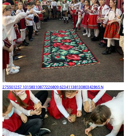
275501257 10158310877226809 6234113813080342865 N