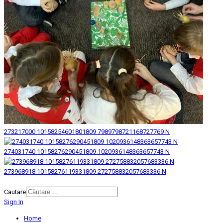
273217000 10158254601801809 7989798721168727769 N
274031740 10158276290451809 1020936148363657743 N
273968918 10158276119331809 272758832057683336 N
© 2026 Biblioteca Judeteana "Mihai Eminescu" Botosani.
Cautare
Sign In
Home