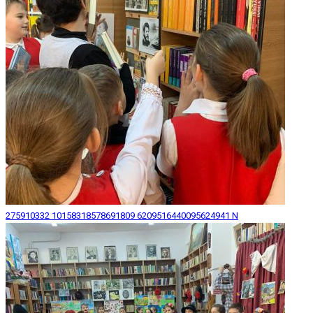
275910332 10158318578691809 6209516440095624941 N