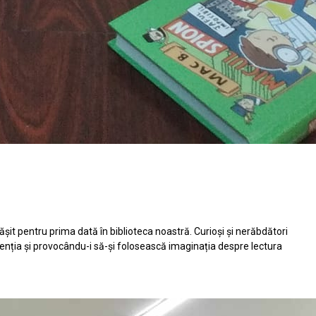
ășit pentru prima dată în biblioteca noastră. Curioşi şi nerăbdători
atenția şi provocându-i să-şi folosească imaginația despre lectura