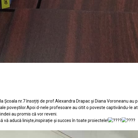
e la Şcoala nr.7 însoțiți de prof.Alexandra Drapac şi Diana Voroneanu au p
i ale poveştilor.Apoi d-nele profesoare au citit o poveste captivându-le 
hindeii au promis că vor reveni.
ă vă aducă linişte,inspirație şi succes în toate proiectele!