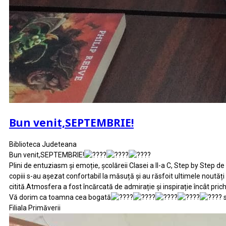
Bun venit,SEPTEMBRIE!
Biblioteca Judeteana
Bun venit,SEPTEMBRIE!
Plini de entuziasm şi emoție, şcolăreii Clasei a II-a C, Step by Step d
copiii s-au aşezat confortabil la măsuță şi au răsfoit ultimele noutăț
citită.Atmosfera a fost încărcată de admirație şi inspirație încât pric
Vă dorim ca toamna cea bogată
s
Filiala Primăverii