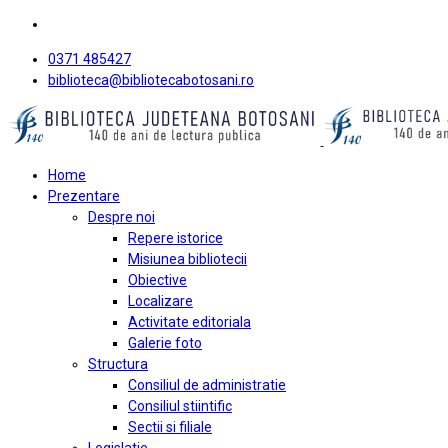
0371 485427
biblioteca@bibliotecabotosani.ro
Home
Prezentare
Despre noi
Repere istorice
Misiunea bibliotecii
Obiective
Localizare
Activitate editoriala
Galerie foto
Structura
Consiliul de administratie
Consiliul stiintific
Sectii si filiale