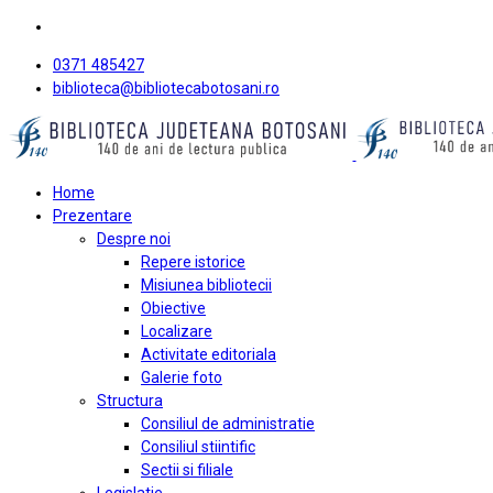
0371 485427
biblioteca@bibliotecabotosani.ro
Home
Prezentare
Despre noi
Repere istorice
Misiunea bibliotecii
Obiective
Localizare
Activitate editoriala
Galerie foto
Structura
Consiliul de administratie
Consiliul stiintific
Sectii si filiale