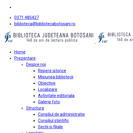
0371 485427
biblioteca@bibliotecabotosani.ro
Home
Prezentare
Despre noi
Repere istorice
Misiunea bibliotecii
Obiective
Localizare
Activitate editoriala
Galerie foto
Structura
Consiliul de administratie
Consiliul stiintific
Sectii si filiale