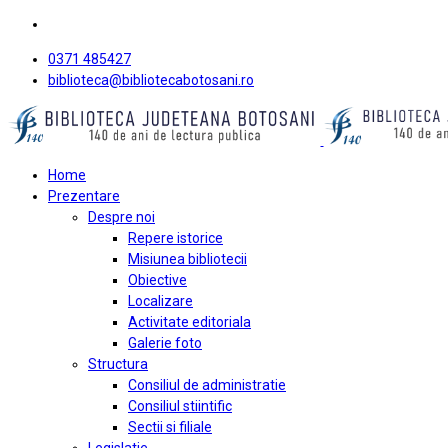
0371 485427
biblioteca@bibliotecabotosani.ro
Home
Prezentare
Despre noi
Repere istorice
Misiunea bibliotecii
Obiective
Localizare
Activitate editoriala
Galerie foto
Structura
Consiliul de administratie
Consiliul stiintific
Sectii si filiale