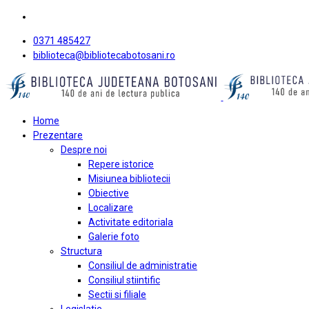
0371 485427
biblioteca@bibliotecabotosani.ro
Home
Prezentare
Despre noi
Repere istorice
Misiunea bibliotecii
Obiective
Localizare
Activitate editoriala
Galerie foto
Structura
Consiliul de administratie
Consiliul stiintific
Sectii si filiale